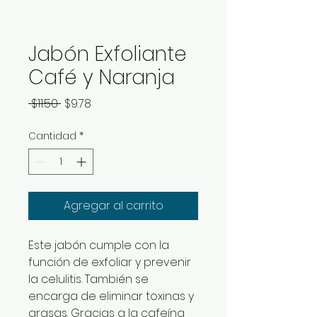
Jabón Exfoliante
Café y Naranja
Precio
Precio
 $11.50 
$9.78
de
Cantidad
*
oferta
Agregar al carrito
Este jabón cumple con la
función de exfoliar y prevenir
la celulitis. También se
encarga de eliminar toxinas y
grasas. Gracias a la cafeína