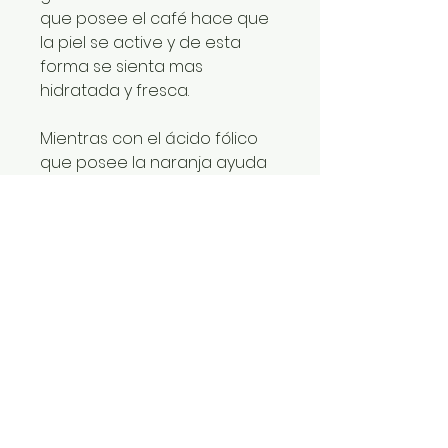
que posee el café hace que
la piel se active y de esta
forma se sienta mas
hidratada y fresca.
Mientras con el ácido fólico
que posee la naranja ayuda
al desarrollo de las células de
la piel.
Este jabón es excelente para
el pie de atleta, ya que
elimina olores fuertes. Ideal
para los adolescentes
protegiéndole la piel de los
daños solares y elimina la
grasa.