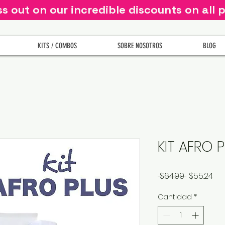
ss out on our incredible discounts on all 
KITS / COMBOS
SOBRE NOSOTROS
BLOG
KIT AFRO 
Precio
Pre
 $64.99 
$55.24
de
Cantidad
*
of