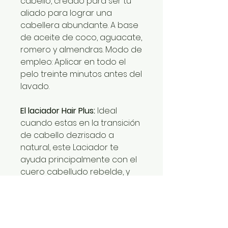
cabello, creado para ser tu
aliado para lograr una
cabellera abundante. A base
de aceite de coco, aguacate,
romero y almendras. Modo de
empleo: Aplicar en todo el
pelo treinte minutos antes del
lavado.
El laciador Hair Plus:
Ideal
cuando estas en la transición
de cabello dezrisado a
natural, este Laciador te
ayuda principalmente con el
cuero cabelludo rebelde, y
evita el frizz aportándote
vitamina A,B1, B2, B3, B6,
Magnesio y potasio. Si
sumamos las propiedades