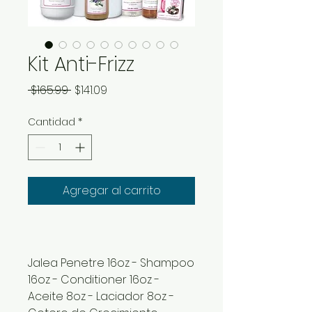
Kit Anti-Frizz
Precio
Precio
 $165.99 
$141.09
de
Cantidad
*
oferta
Agregar al carrito
Jalea Penetre 16oz - Shampoo
16oz - Conditioner 16oz -
Aceite 8oz - Laciador 8oz -