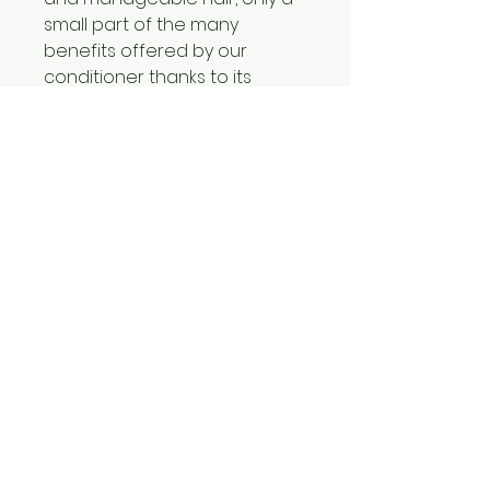
small part of the many
benefits offered by our
conditioner thanks to its
natural ingredients such as
onions, honey, rosemary and
aloe vera. Don’t miss out, your
hair will be forever
grateful.Serum: Tired of feeling
like you have less hair every
week? We have the ideal
solution for you: hair plus
serum. Our anti-hair-
lossserum promotes healthy
growth; it is made with
cinnamon and vitamins a, b,
b12, c, d, and e. You’ll love
seeing how your hair
becomes more, and more.