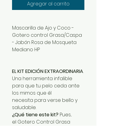
Agregar al carrito
Mascarilla de Ajo y Coco -
Gotero control Grasa/Caspa
- Jabón Rosa de Mosqueta
Mediano HP
EL KIT EDICIÓN EXTRAORDINARIA
.
Una herramienta infalible
para que tu pelo ceda ante
los mimos que él
necesita para verse bello y
saludable.
¿Qué tiene este kit?
Pues...
el Gotero Control Grasa
y la Mascarilla de Ajo y Coco