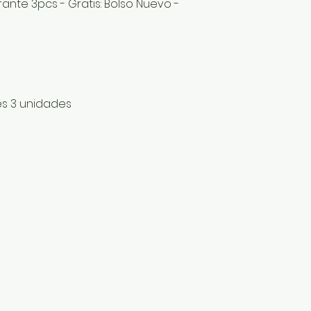
ante 3pcs - Gratis: Bolso Nuevo -
es 3 unidades
a