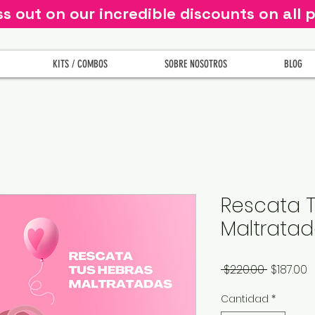
ss out on our incredible discounts on all 
KITS / COMBOS
SOBRE NOSOTROS
BLOG
Rescata 
Maltrata
Precio
P
 $220.00 
$187.00
d
Cantidad
*
o