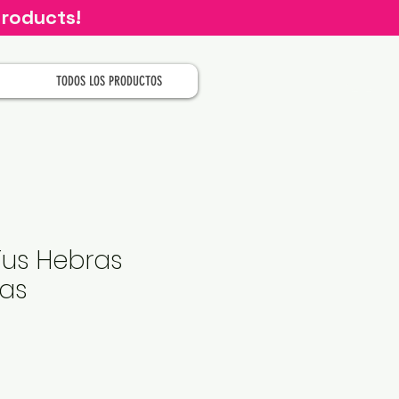
products!
TODOS LOS PRODUCTOS
Tus Hebras
das
recio
e
ferta