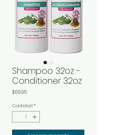
Shampoo 32oz -
Conditioner 32oz
Precio
$69.95
Cantidad
*